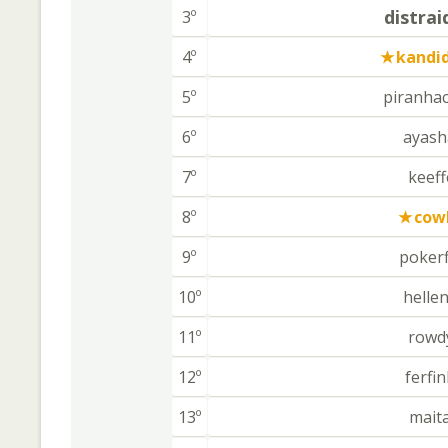
distra
3º
4º
kandi
5º
piranha
6º
ayas
7º
keeff
8º
cow
9º
pokerf
10º
helle
11º
rowd
12º
ferfi
13º
mait