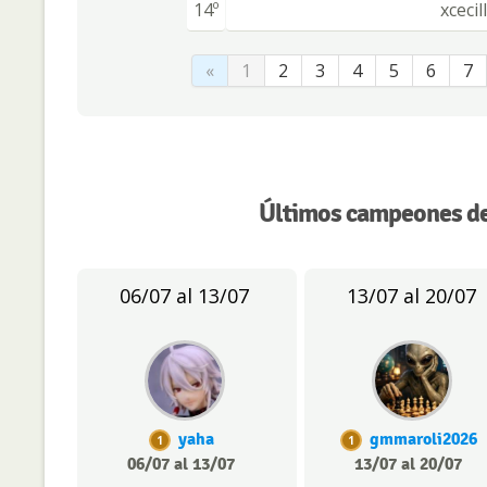
14º
xcecil
«
1
2
3
4
5
6
7
Últimos campeones de
06/07 al 13/07
13/07 al 20/07
yaha
gmmaroli2026
1
1
06/07 al 13/07
13/07 al 20/07