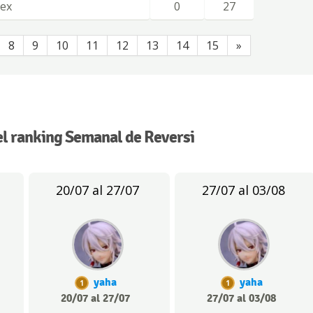
lex
0
27
8
9
10
11
12
13
14
15
»
l ranking Semanal de Reversi
20/07 al 27/07
27/07 al 03/08
yaha
yaha
1
1
20/07 al 27/07
27/07 al 03/08