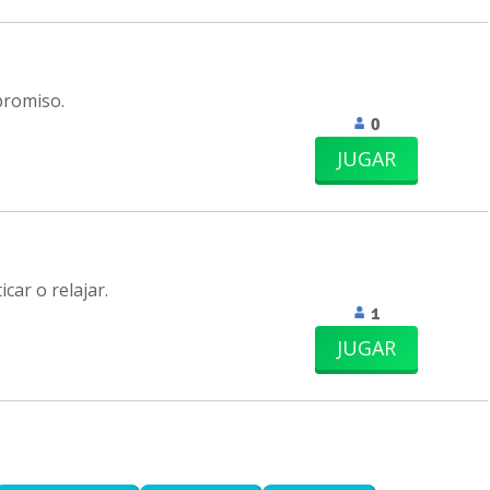
promiso.
0
JUGAR
car o relajar.
1
JUGAR