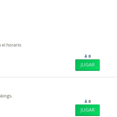
 el horario.
0
JUGAR
nkings.
0
JUGAR