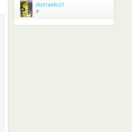
distraido21
3º