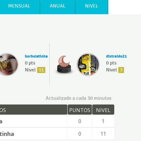
MENSUAL
ANUAL
NIVEL
borboletinha
distraido21
0 pts
0 pts
Nivel
11
Nivel
3
Actualizado a cada 30 minutos
OS
PUNTOS
NIVEL
a
0
1
tinha
0
11