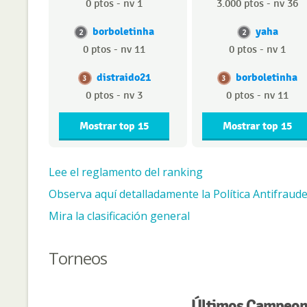
0 ptos - nv 1
3.000 ptos - nv 36
borboletinha
yaha
2
2
0 ptos - nv 11
0 ptos - nv 1
distraido21
borboletinha
3
3
0 ptos - nv 3
0 ptos - nv 11
Mostrar top 15
Mostrar top 15
Lee el reglamento del ranking
Observa aquí detalladamente la Política Antifraude
Mira la clasificación general
Torneos
Últimos Campeone