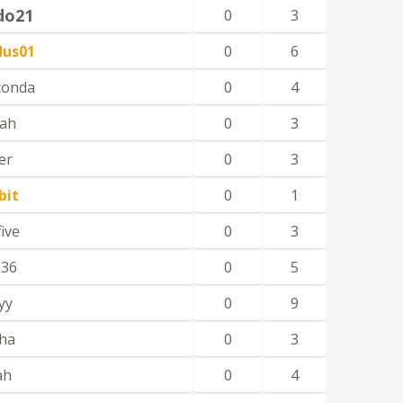
ido21
0
3
dus01
0
6
conda
0
4
hah
0
3
er
0
3
bit
0
1
ive
0
3
n36
0
5
yy
0
9
nha
0
3
ah
0
4