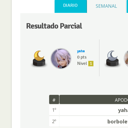
DIARIO
SEMANAL
Resultado Parcial
yaha
0 pts
Nivel
1
#
APOD
yah
1º
borbole
2º