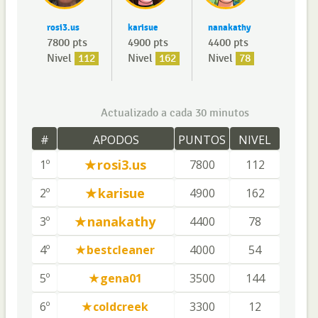
rosi3.us
karisue
nanakathy
7800 pts
4900 pts
4400 pts
Nivel
112
Nivel
162
Nivel
78
Actualizado a cada 30 minutos
#
APODOS
PUNTOS
NIVEL
rosi3.us
1º
7800
112
karisue
2º
4900
162
nanakathy
3º
4400
78
4º
bestcleaner
4000
54
5º
gena01
3500
144
6º
coldcreek
3300
12