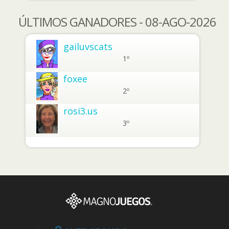
ÚLTIMOS GANADORES - 08-AGO-2026
gailuvscats
1º
foxee
2º
rosi3.us
3º