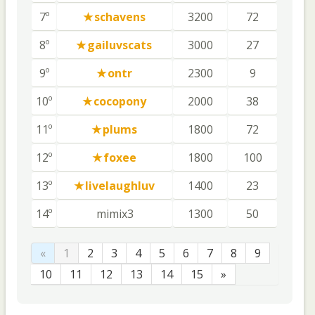
7º
schavens
3200
72
8º
gailuvscats
3000
27
9º
ontr
2300
9
10º
cocopony
2000
38
11º
plums
1800
72
12º
foxee
1800
100
13º
livelaughluv
1400
23
14º
mimix3
1300
50
«
1
2
3
4
5
6
7
8
9
10
11
12
13
14
15
»