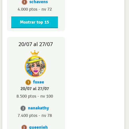
schavens
3
4.000 ptos - nv 72
Mostrar top 15
20/07 al 27/07
foxee
1
20/07 al 27/07
8.500 ptos - nv 100
nanakathy
2
7.400 ptos - nv 78
queenieh
3