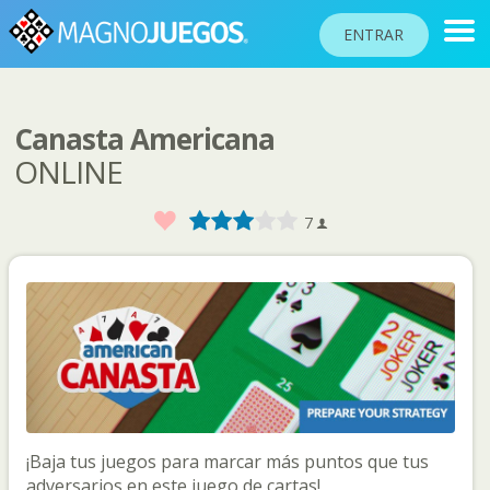
ENTRAR
Canasta Americana
RANKINGS
ONLINE
TORNEOS
Favorito
1
2
3
4
5
7
COMUNIDAD
AYUDA
PASAPORTE
!
JUGAR
Idioma del sitio
¡Baja tus juegos para marcar más puntos que tus
adversarios en este juego de cartas!