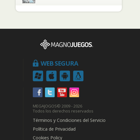
WEB SEGURA
MEGAJOGOS
© 2009 - 2026
Todos los derechos reservados
Términos y Condiciones del Servicio
Política de Privacidad
Cookies Policy