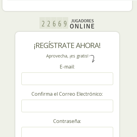
JUGADORES
ONLINE
¡REGÍSTRATE AHORA!
Aprovecha, ¡es gratis!
E-mail:
Confirma el Correo Electrónico:
Contraseña: