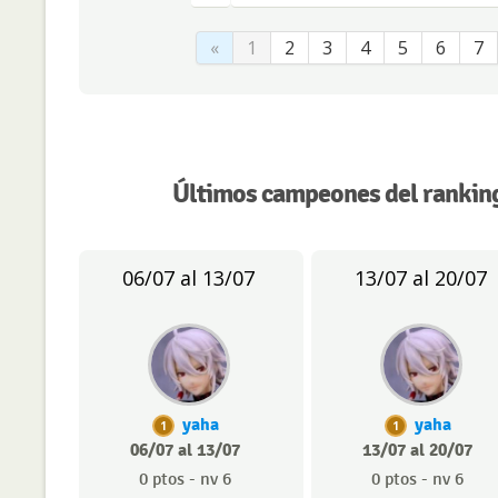
«
1
2
3
4
5
6
7
Últimos campeones del ranking
06/07 al 13/07
13/07 al 20/07
yaha
yaha
1
1
06/07 al 13/07
13/07 al 20/07
0 ptos - nv 6
0 ptos - nv 6