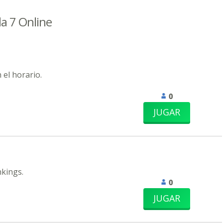
la 7 Online
 el horario.
0
JUGAR
nkings.
0
JUGAR