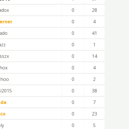
adox
0
28
lerner
0
4
ado
0
41
azz
0
1
sszx
0
14
nhox
0
4
nhoo
0
2
i2015
0
38
eda
0
7
ico
0
23
ly
0
5