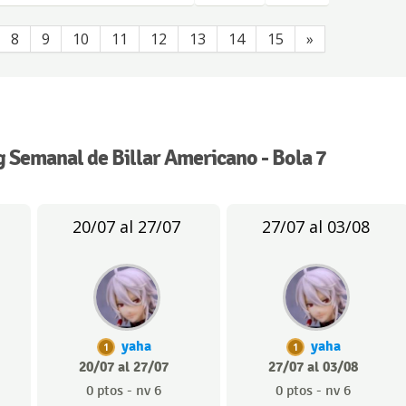
8
9
10
11
12
13
14
15
»
 Semanal de Billar Americano - Bola 7
20/07 al 27/07
27/07 al 03/08
yaha
yaha
1
1
20/07 al 27/07
27/07 al 03/08
0 ptos - nv 6
0 ptos - nv 6