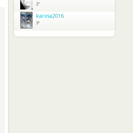
2º
karina2016
3º