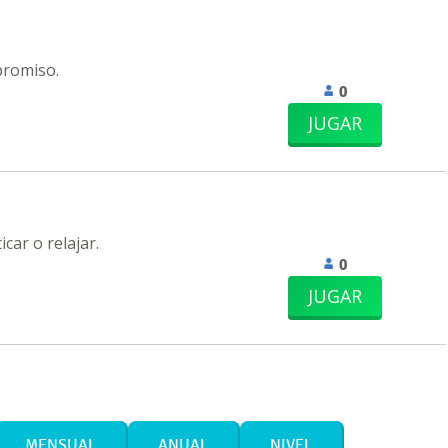
promiso.
0
JUGAR
car o relajar.
0
JUGAR
MENSUAL
ANUAL
NIVEL