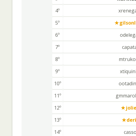
4º
xreneg
5º
gilson
6º
odeleg
7º
capat
8º
mtruko
9º
xtiqui
10º
ootadi
11º
gmmarol
12º
joli
13º
der
14º
casso