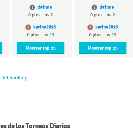
dafnne
dafnne
2
2
0 ptos - nv 2
0 ptos - nv 2
karina2016
karina2016
3
3
0 ptos - nv 29
0 ptos - nv 29
Mostrar top 15
Mostrar top 15
 del Ranking.
s de los Torneos Diarios