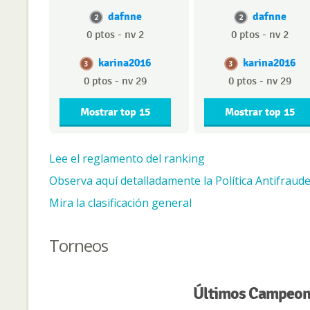
dafnne
dafnne
2
2
0 ptos - nv 2
0 ptos - nv 2
karina2016
karina2016
3
3
0 ptos - nv 29
0 ptos - nv 29
Mostrar top 15
Mostrar top 15
Lee el reglamento del ranking
Observa aquí detalladamente la Política Antifraude
Mira la clasificación general
Torneos
Últimos Campeone