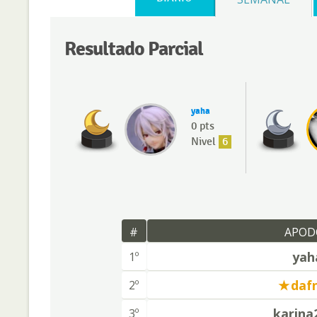
Resultado Parcial
yaha
0 pts
Nivel
6
#
APOD
yah
1º
daf
2º
karina
3º