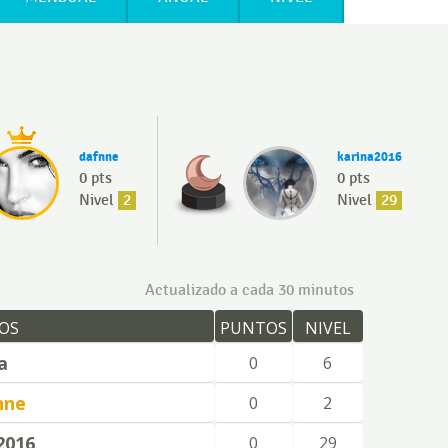
dafnne
karina2016
0 pts
0 pts
Nivel
2
Nivel
29
Actualizado a cada 30 minutos
OS
PUNTOS
NIVEL
a
0
6
nne
0
2
2016
0
29