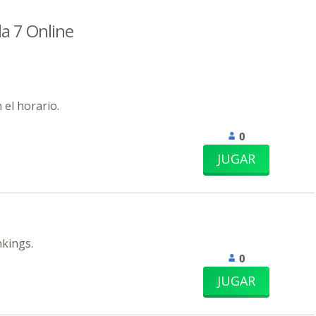
la 7 Online
 el horario.
0
JUGAR
nkings.
0
JUGAR