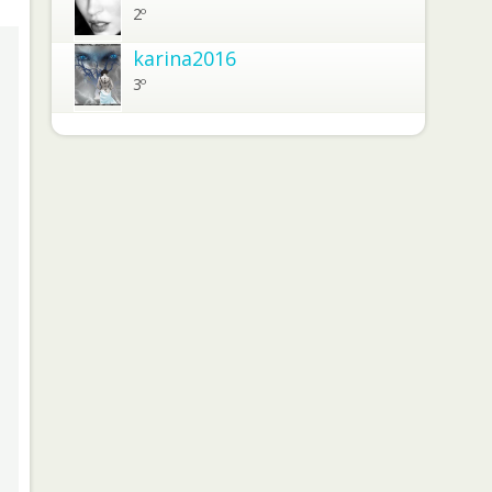
2º
karina2016
3º