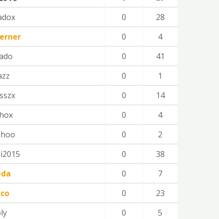
adox
0
28
lerner
0
4
ado
0
41
azz
0
1
sszx
0
14
nhox
0
4
nhoo
0
2
i2015
0
38
eda
0
7
ico
0
23
ly
0
5