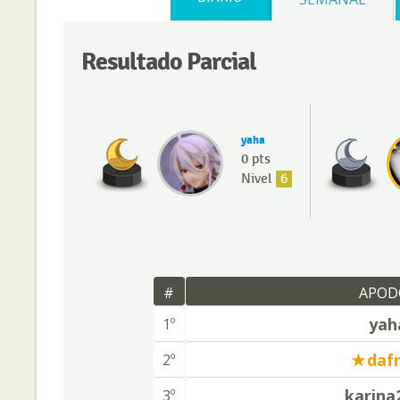
Resultado Parcial
yaha
0 pts
Nivel
6
#
APOD
yah
1º
daf
2º
karina
3º