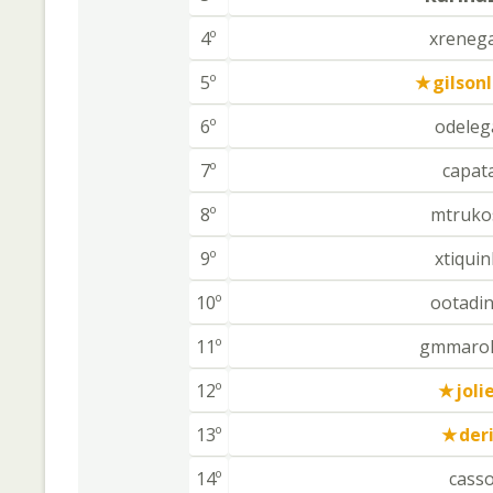
4º
xreneg
5º
gilson
6º
odeleg
7º
capat
8º
mtruko
9º
xtiqui
10º
ootadi
11º
gmmarol
12º
joli
13º
der
14º
casso