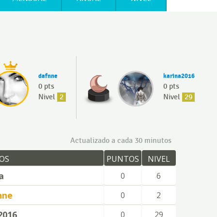
dafnne
karina2016
0 pts
0 pts
Nivel
2
Nivel
29
Actualizado a cada 30 minutos
OS
PUNTOS
NIVEL
a
0
6
nne
0
2
2016
0
29