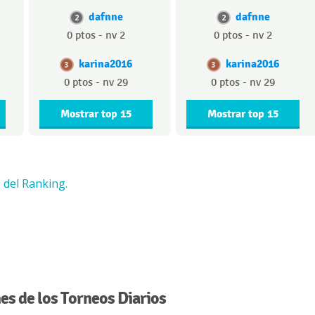
dafnne
dafnne
2
2
0 ptos - nv 2
0 ptos - nv 2
karina2016
karina2016
3
3
0 ptos - nv 29
0 ptos - nv 29
Mostrar top 15
Mostrar top 15
 del Ranking.
s de los Torneos Diarios