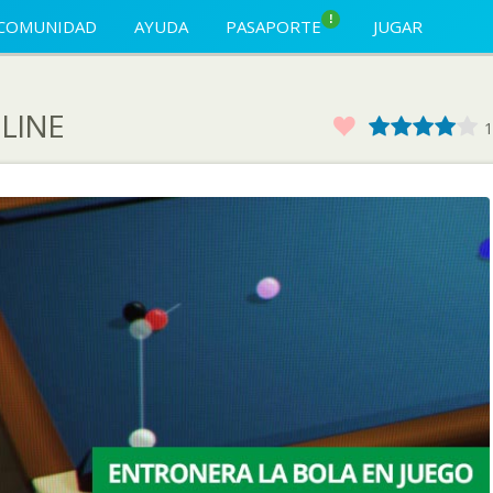
!
COMUNIDAD
AYUDA
PASAPORTE
JUGAR
LINE
Favorito
1
2
3
4
1