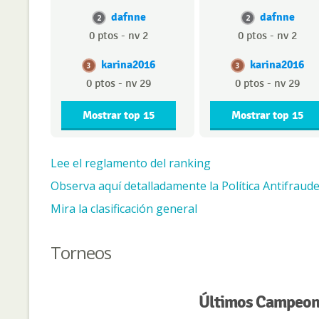
dafnne
dafnne
2
2
0 ptos - nv 2
0 ptos - nv 2
karina2016
karina2016
3
3
0 ptos - nv 29
0 ptos - nv 29
Mostrar top 15
Mostrar top 15
Lee el reglamento del ranking
Observa aquí detalladamente la Política Antifraude
Mira la clasificación general
Torneos
Últimos Campeone