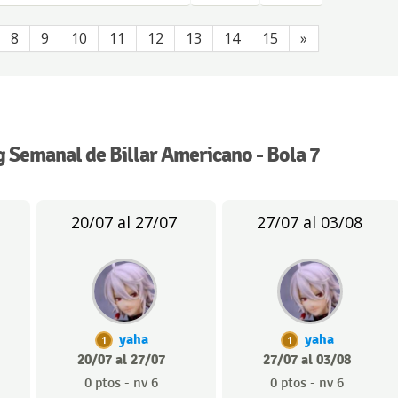
8
9
10
11
12
13
14
15
»
 Semanal de Billar Americano - Bola 7
20/07 al 27/07
27/07 al 03/08
yaha
yaha
1
1
20/07 al 27/07
27/07 al 03/08
0 ptos - nv 6
0 ptos - nv 6