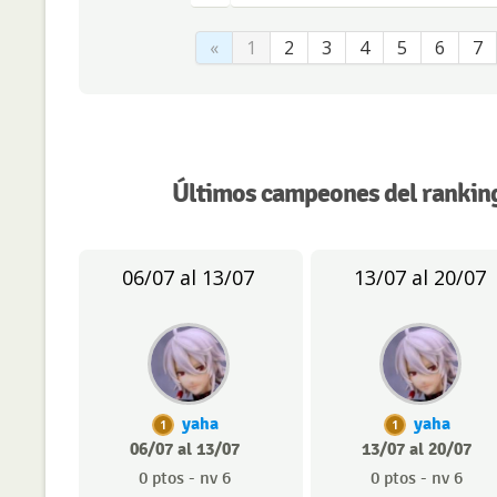
«
1
2
3
4
5
6
7
Últimos campeones del ranking
06/07 al 13/07
13/07 al 20/07
yaha
yaha
1
1
06/07 al 13/07
13/07 al 20/07
0 ptos - nv 6
0 ptos - nv 6