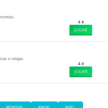
promiso.
0
JUGAR
car o relajar.
0
JUGAR
MENSUAL
ANUAL
NIVEL