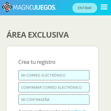
ENTRAR
ÁREA EXCLUSIVA
RANKINGS
TORNEOS
COMUNIDAD
Crea tu registro
AYUDA
PASAPORTE
!
JUGAR
Idioma del sitio