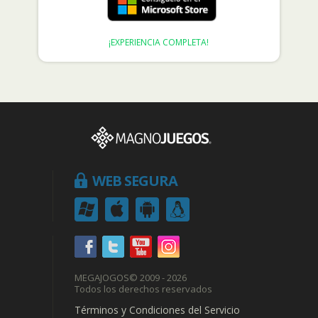
¡EXPERIENCIA COMPLETA!
WEB SEGURA
MEGAJOGOS
© 2009 - 2026
Todos los derechos reservados
Términos y Condiciones del Servicio