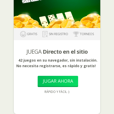
GRATIS
SIN REGISTRO
TORNEOS
JUEGA
Directo en el sitio
42 juegos
en su navegador, sin instalación.
No necesita registrarse, es rápido y gratis!
JUGAR AHORA
RÁPIDO Y FÁCIL :)