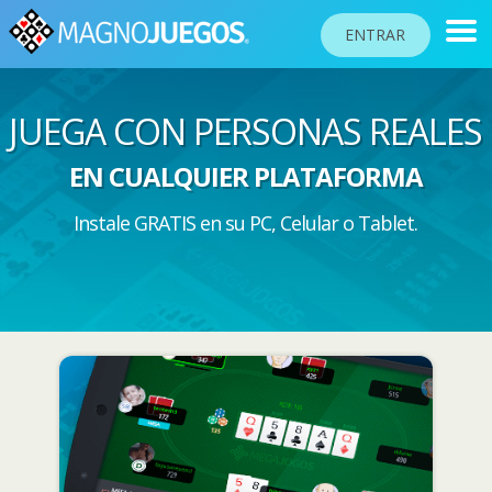
ENTRAR
JUEGA CON PERSONAS REALES
RANKINGS
EN CUALQUIER PLATAFORMA
TORNEOS
Instale GRATIS en su PC, Celular o Tablet.
COMUNIDAD
AYUDA
PASAPORTE
!
JUGAR
Idioma del sitio