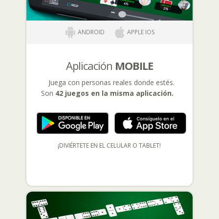
ANDROID
APPLE IOS
Aplicación
MOBILE
Juega con personas reales donde estés.
Son
42 juegos
en la misma aplicación.
¡DIVIÉRTETE EN EL CELULAR O TABLET!