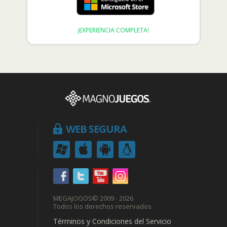
¡EXPERIENCIA COMPLETA!
WEB SEGURA
MEGAJOGOS
© 2009 - 2026
Todos los derechos reservados
Términos y Condiciones del Servicio