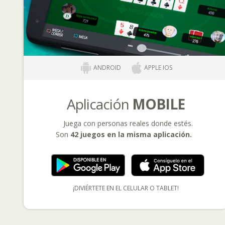
ANDROID
APPLE IOS
Aplicación
MOBILE
Juega con personas reales donde estés.
Son
42 juegos
en la misma aplicación.
¡DIVIÉRTETE EN EL CELULAR O TABLET!