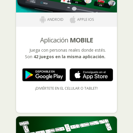
ANDROID
APPLE IOS
Aplicación
MOBILE
Juega con personas reales donde estés.
Son
42 juegos
en la misma aplicación.
¡DIVIÉRTETE EN EL CELULAR O TABLET!