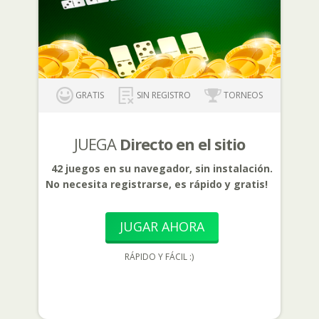
GRATIS
SIN REGISTRO
TORNEOS
JUEGA
Directo en el sitio
42 juegos
en su navegador, sin instalación.
No necesita registrarse, es rápido y gratis!
JUGAR AHORA
RÁPIDO Y FÁCIL :)