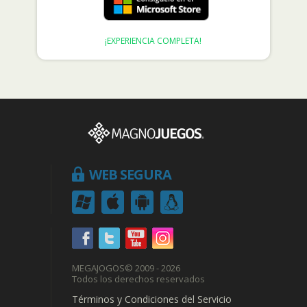
¡EXPERIENCIA COMPLETA!
WEB SEGURA
MEGAJOGOS
© 2009 - 2026
Todos los derechos reservados
Términos y Condiciones del Servicio