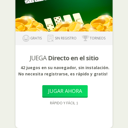
GRATIS
SIN REGISTRO
TORNEOS
JUEGA
Directo en el sitio
42 juegos
en su navegador, sin instalación.
No necesita registrarse, es rápido y gratis!
JUGAR AHORA
RÁPIDO Y FÁCIL :)