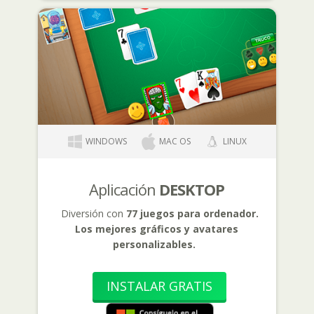
WINDOWS
MAC OS
LINUX
Aplicación
DESKTOP
Diversión con
77 juegos
para ordenador.
Los mejores gráficos y avatares
personalizables.
INSTALAR GRATIS