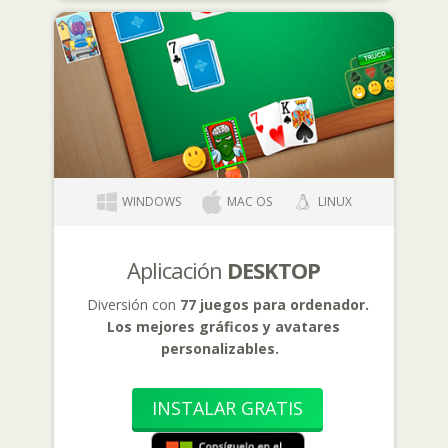
WINDOWS
MAC OS
LINUX
Aplicación
DESKTOP
Diversión con
77 juegos
para ordenador.
Los mejores gráficos y avatares
personalizables.
INSTALAR GRATIS