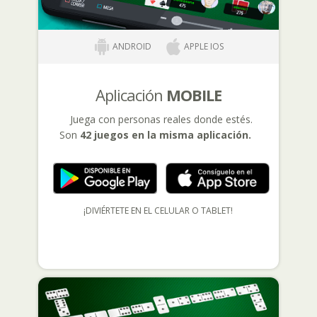
ANDROID
APPLE IOS
Aplicación
MOBILE
Juega con personas reales donde estés.
Son
42 juegos
en la misma aplicación.
¡DIVIÉRTETE EN EL CELULAR O TABLET!