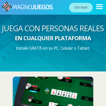
ENTRAR
JUEGA CON PERSONAS REALES
RANKINGS
EN CUALQUIER PLATAFORMA
TORNEOS
Instale GRATIS en su PC, Celular o Tablet.
COMUNIDAD
AYUDA
PASAPORTE
!
JUGAR
Idioma del sitio