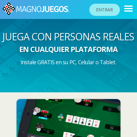
ENTRAR
JUEGA CON PERSONAS REALES
RANKINGS
EN CUALQUIER PLATAFORMA
TORNEOS
Instale GRATIS en su PC, Celular o Tablet.
COMUNIDAD
AYUDA
PASAPORTE
JUGAR
Idioma del sitio