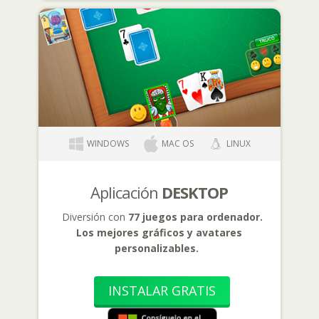
WINDOWS
MAC OS
LINUX
Aplicación
DESKTOP
Diversión con
77 juegos
para ordenador.
Los mejores gráficos y avatares
personalizables.
INSTALAR GRATIS