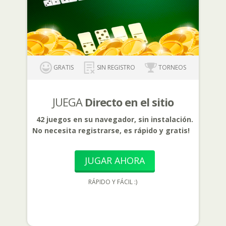
GRATIS
SIN REGISTRO
TORNEOS
JUEGA
Directo en el sitio
42 juegos
en su navegador, sin instalación.
No necesita registrarse, es rápido y gratis!
JUGAR AHORA
RÁPIDO Y FÁCIL :)