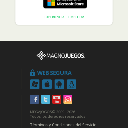
¡EXPERIENCIA COMPLETA!
WEB SEGURA
MEGAJOGOS
© 2009 - 2026
Todos los derechos reservados
Términos y Condiciones del Servicio