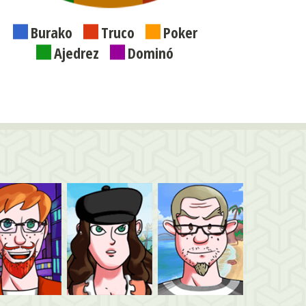
Burako
Truco
Poker
Ajedrez
Dominó