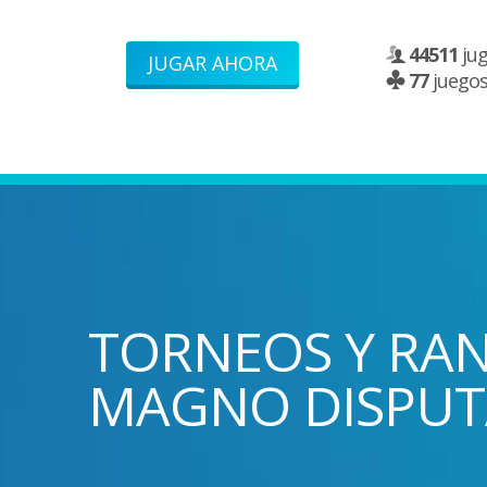
44511
jug
JUGAR AHORA
77
juegos 
TORNEOS Y RA
MAGNO DISPU