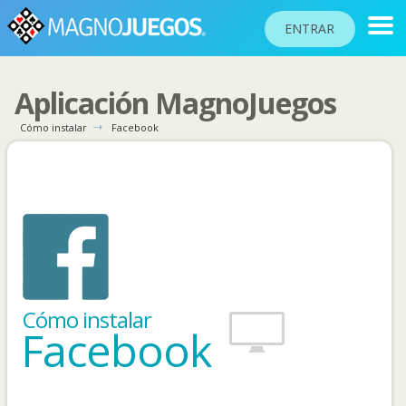
ENTRAR
Aplicación MagnoJuegos
RANKINGS
Cómo instalar
Facebook
TORNEOS
COMUNIDAD
AYUDA
PASAPORTE
JUGAR
Cómo instalar
Facebook
Idioma del sitio