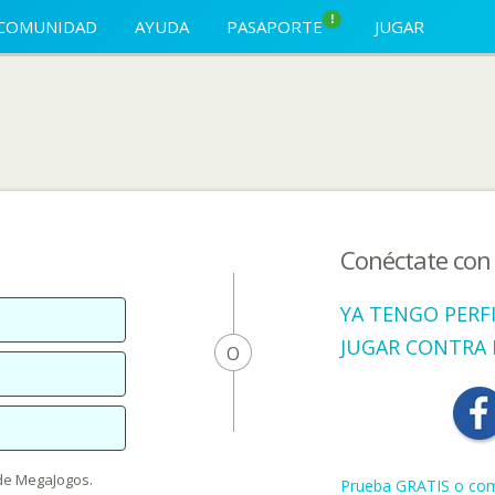
!
COMUNIDAD
AYUDA
PASAPORTE
JUGAR
Conéctate con 
YA TENGO PERF
JUGAR CONTRA
O
e MegaJogos.
Prueba GRATIS o com